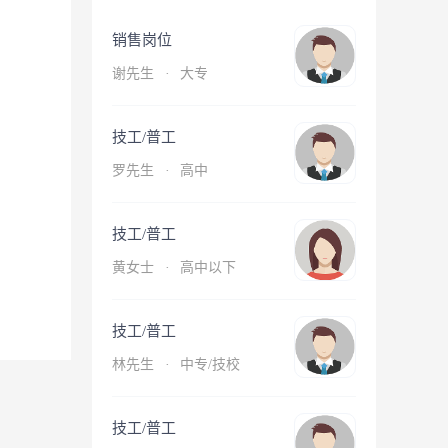
销售岗位
谢先生
·
大专
技工/普工
罗先生
·
高中
技工/普工
黄女士
·
高中以下
技工/普工
林先生
·
中专/技校
技工/普工